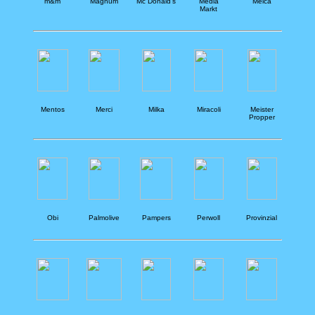
m&m
Magnum
Mc Donald's
Media
Meica
Markt
Mentos
Merci
Milka
Miracoli
Meister
Propper
Obi
Palmolive
Pampers
Perwoll
Provinzial