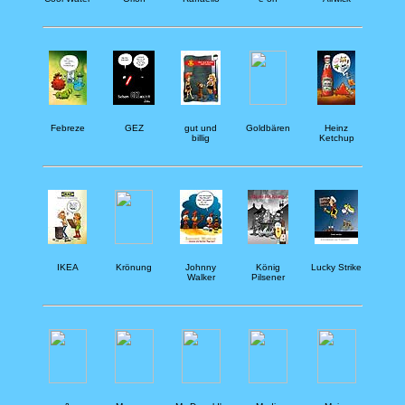
Febreze
GEZ
gut und
Goldbären
Heinz
billig
Ketchup
IKEA
Krönung
Johnny
König
Lucky Strike
Walker
Pilsener