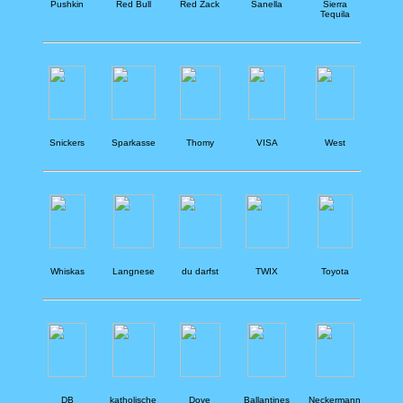
Pushkin
Red Bull
Red Zack
Sanella
Sierra
Tequila
Snickers
Sparkasse
Thomy
VISA
West
Whiskas
Langnese
du darfst
TWIX
Toyota
DB
katholische
Dove
Ballantines
Neckermann