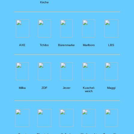
Kirche
AXE
Tchibo
Bärenmarke
Marlboro
LBS
Milka
ZDF
Jever
Kuschel-
Maggi
weich