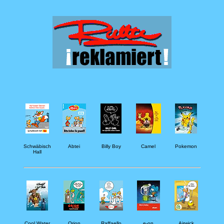
Schwäbisch
Abtei
Billy Boy
Camel
Pokemon
Hall
Cool Water
Orion
Raffaello
e-on
Airwick